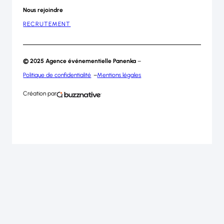
Nous rejoindre
RECRUTEMENT
S’inscrire
à
© 2025 Agence événementielle Panenka
–
notre
Politique de confidentialité
Mentions légales
newsletter
Les
Création par
champs
marqués
d’un
*
sont
obligatoires