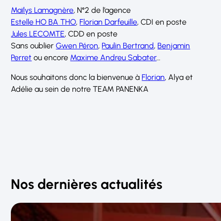
Maïlys Lamagnère
, N°2 de l’agence
Estelle HO BA THO
,
Florian Darfeuille
, CDI en poste
Jules LECOMTE
, CDD en poste
Sans oublier
Gwen Péron
,
Paulin Bertrand
,
Benjamin
Perret
ou encore
Maxime Andreu Sabater
…
Nous souhaitons donc la bienvenue à
Florian
, Alya et
Adélie au sein de notre TEAM PANENKA
Nos dernières actualités
7 AOÛT 2026