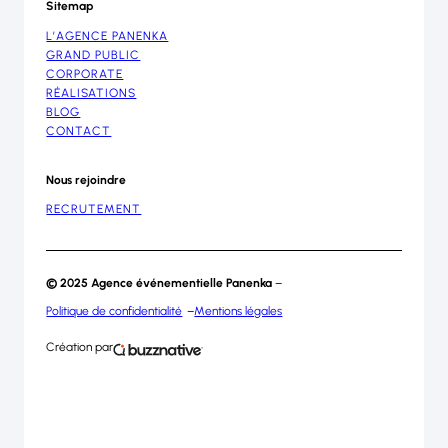
Sitemap
L’AGENCE PANENKA
GRAND PUBLIC
CORPORATE
RÉALISATIONS
BLOG
CONTACT
Nous rejoindre
RECRUTEMENT
S’inscrire
à
© 2025 Agence événementielle Panenka
–
notre
Politique de confidentialité
Mentions légales
newsletter
Les
Création par
champs
marqués
d’un
*
sont